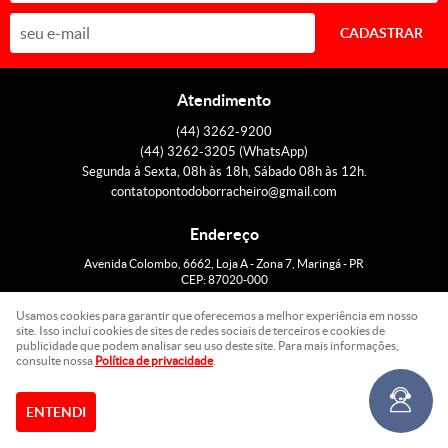
CADASTRAR
Atendimento
(44)
3262-9200
(44)
3262-3205
(WhatsApp)
Segunda à Sexta, 08h às 18h, Sábado 08h às 12h.
contatopontodoborracheiro@gmail.com
Endereço
Avenida Colombo, 6662, Loja A
-
Zona 7, Maringá
-
PR
CEP: 87020-000
Usamos cookies para garantir que oferecemos a melhor experiência em nosso
site. Isso inclui cookies de sites de redes sociais de terceiros e cookies de
LOJA VIRTUAL CRIADA POR
publicidade que podem analisar seu uso deste site. Para mais informações,
consulte nossa
Política de privacidade
.
ENTENDI