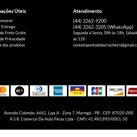
mações Úteis
Atendimento
(44)
3262-9200
omprar
(44)
3262-3205
(WhatsApp)
e Entrega
 de Frete Grátis
Segunda à Sexta, 08h às 18h, Sába
 de Privacidade
às 12h.
a dos produtos
contatopontodoborracheiro@gmail.
Avenida Colombo, 6662, Loja A
-
Zona 7, Maringá
-
PR
-
CEP: 87020-000
A.S.R. Comercio De Auto Pecas Ltda - CNPJ: 41.483.893/0001-50