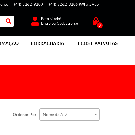
ento
(44)
3262-9200
(44)
3262-3205
(WhatsApp)
Bem-vindo!
Entre
ou
Cadastre-se
0
OMAÇÃO
BORRACHARIA
BICOS E VALVULAS
Ordenar Por
Nome de A-Z