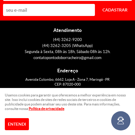
CADASTRAR
Atendimento
(44)
3262-9200
(44)
3262-3205
(WhatsApp)
Segunda à Sexta, 08h às 18h, Sábado 08h às 12h.
contatopontodoborracheiro@gmail.com
Endereço
Avenida Colombo, 6662, Loja A
-
Zona 7, Maringá
-
PR
CEP: 87020-000
Usamos cookies para garantir que oferecemos a melhor experiência em nosso
site. Isso inclui cookies de sites de redes sociais de terceiros e cookies de
LOJA VIRTUAL CRIADA POR
publicidade que podem analisar seu uso deste site. Para mais informações,
consulte nossa
Política de privacidade
.
ENTENDI