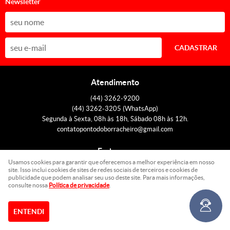
Newsletter
CADASTRAR
Atendimento
(44)
3262-9200
(44)
3262-3205
(WhatsApp)
Segunda à Sexta, 08h às 18h, Sábado 08h às 12h.
contatopontodoborracheiro@gmail.com
Endereço
Usamos cookies para garantir que oferecemos a melhor experiência em nosso
Avenida Colombo, 6662, Loja A
-
Zona 7, Maringá
-
PR
site. Isso inclui cookies de sites de redes sociais de terceiros e cookies de
CEP: 87020-000
publicidade que podem analisar seu uso deste site. Para mais informações,
consulte nossa
Política de privacidade
.
LOJA VIRTUAL CRIADA POR
ENTENDI